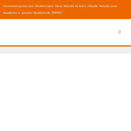
Informationsportal über Musikschulen. Diese Website ist keine offizielle Website einer
mehr»
staatlichen o. privaten Musikschule.