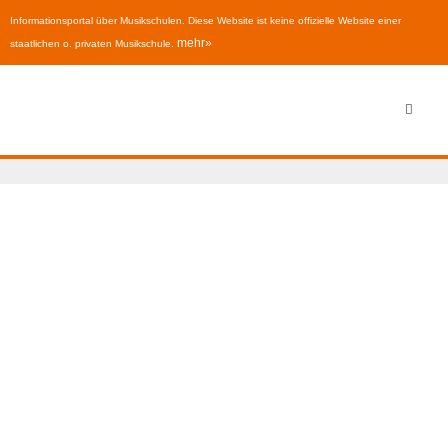
Informationsportal über Musikschulen. Diese Website ist keine offizielle Website einer
mehr»
staatlichen o. privaten Musikschule.