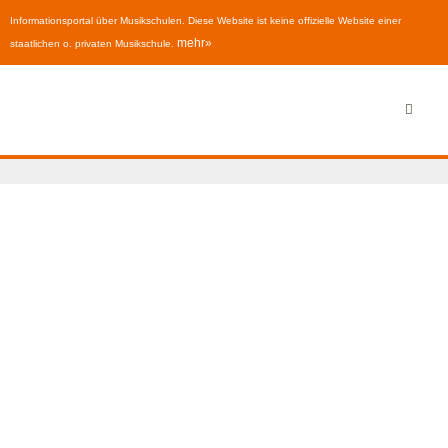
Informationsportal über Musikschulen. Diese Website ist keine offizielle Website einer
mehr»
staatlichen o. privaten Musikschule.