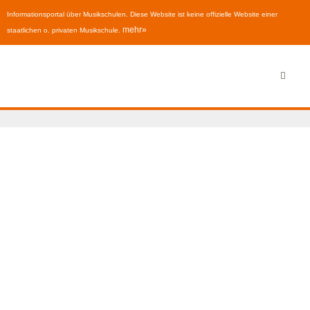
Informationsportal über Musikschulen. Diese Website ist keine offizielle Website einer
mehr»
staatlichen o. privaten Musikschule.