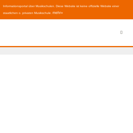
Informationsportal über Musikschulen. Diese Website ist keine offizielle Website einer
mehr»
staatlichen o. privaten Musikschule.