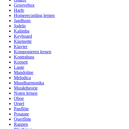
Groovebox
Harfe
Homerecording lernen
Jagdhorn
Jodeln
Kalimba
Keyboard
Klarinette
Klavier
Komponieren lernen
Kontrabass
Kornett
Laute
Mandoline
Melodica
Mundharmonika
Musiktheorie
Noten lernen
Oboe
Orgel
Panflöte
Posaune
Querflöte
Rappen