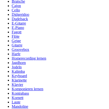
Bratsche
Cajon
Cello
Didgeridoo
Dudelsack
E-Gitarre
E-Piano
Fagott
Flöte
Geige
Gitarre
Groovebox
Harfe
Homerecording lernen
Jagdhorn
Jodeln
Kalimba
Keyboard
Klarinette
Klavier
Komponieren lernen
Kontrabass
Kornett
Laute
Mandoline