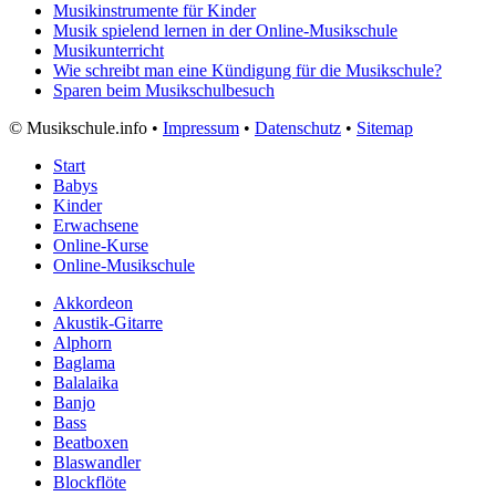
Musikinstrumente für Kinder
Musik spielend lernen in der Online-Musikschule
Musikunterricht
Wie schreibt man eine Kündigung für die Musikschule?
Sparen beim Musikschulbesuch
©
Musikschule.info •
Impressum
•
Datenschutz
•
Sitemap
Start
Babys
Kinder
Erwachsene
Online-Kurse
Online-Musikschule
Akkordeon
Akustik-Gitarre
Alphorn
Baglama
Balalaika
Banjo
Bass
Beatboxen
Blaswandler
Blockflöte