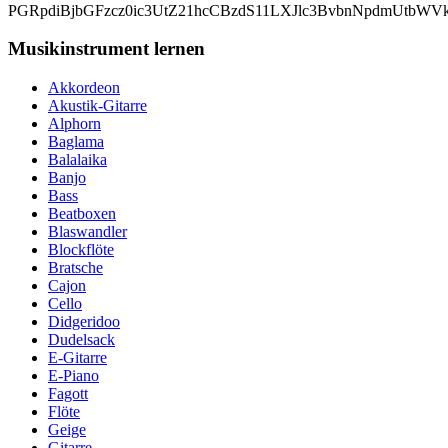
PGRpdiBjbGFzcz0ic3UtZ21hcCBzdS11LXJlc3BvbnNpdmUtbW
Musikinstrument lernen
Akkordeon
Akustik-Gitarre
Alphorn
Baglama
Balalaika
Banjo
Bass
Beatboxen
Blaswandler
Blockflöte
Bratsche
Cajon
Cello
Didgeridoo
Dudelsack
E-Gitarre
E-Piano
Fagott
Flöte
Geige
Gitarre