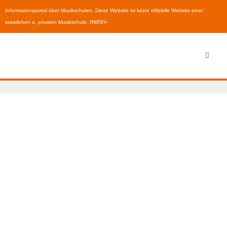
Informationsportal über Musikschulen. Diese Website ist keine offizielle Website einer
mehr»
staatlichen o. privaten Musikschule.