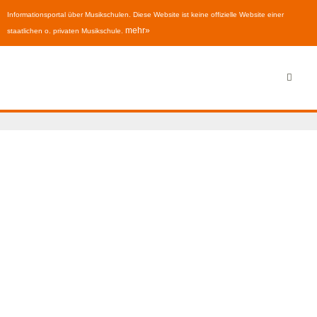
Informationsportal über Musikschulen. Diese Website ist keine offizielle Website einer
mehr»
staatlichen o. privaten Musikschule.