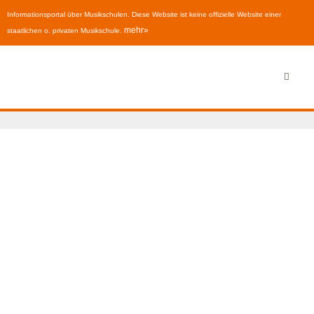
Informationsportal über Musikschulen. Diese Website ist keine offizielle Website einer
mehr»
staatlichen o. privaten Musikschule.