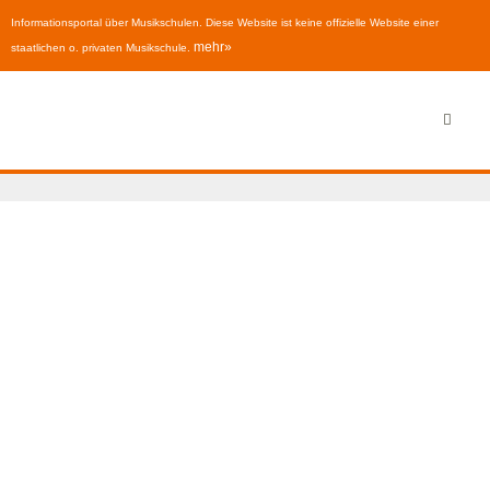
Informationsportal über Musikschulen. Diese Website ist keine offizielle Website einer
mehr»
staatlichen o. privaten Musikschule.