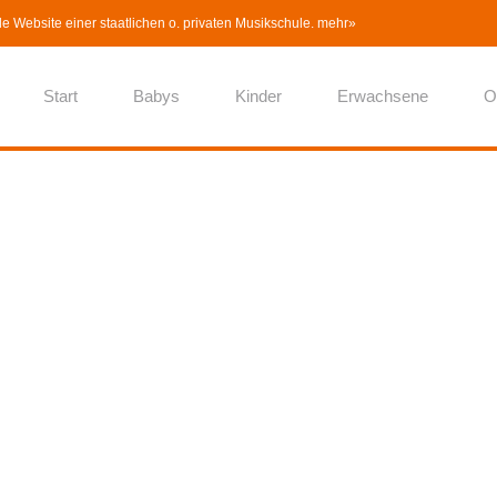
lle Website einer staatlichen o. privaten Musikschule.
mehr»
Start
Babys
Kinder
Erwachsene
O