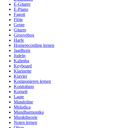
E-Gitarre
E-Piano
Fagott
Flöte
Geige
Gitarre
Groovebox
Harfe
Homerecording lernen
Jagdhorn
Jodeln
Kalimba
Keyboard
Klarinette
Klavier
Komponieren lernen
Kontrabass
Kornett
Laute
Mandoline
Melodica
Mundharmonika
Musiktheorie
Noten lernen
Oboe