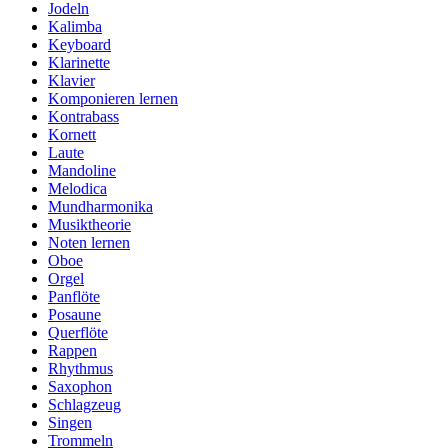
Jodeln
Kalimba
Keyboard
Klarinette
Klavier
Komponieren lernen
Kontrabass
Kornett
Laute
Mandoline
Melodica
Mundharmonika
Musiktheorie
Noten lernen
Oboe
Orgel
Panflöte
Posaune
Querflöte
Rappen
Rhythmus
Saxophon
Schlagzeug
Singen
Trommeln