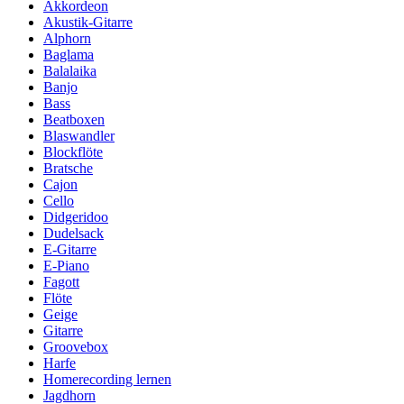
Akkordeon
Akustik-Gitarre
Alphorn
Baglama
Balalaika
Banjo
Bass
Beatboxen
Blaswandler
Blockflöte
Bratsche
Cajon
Cello
Didgeridoo
Dudelsack
E-Gitarre
E-Piano
Fagott
Flöte
Geige
Gitarre
Groovebox
Harfe
Homerecording lernen
Jagdhorn