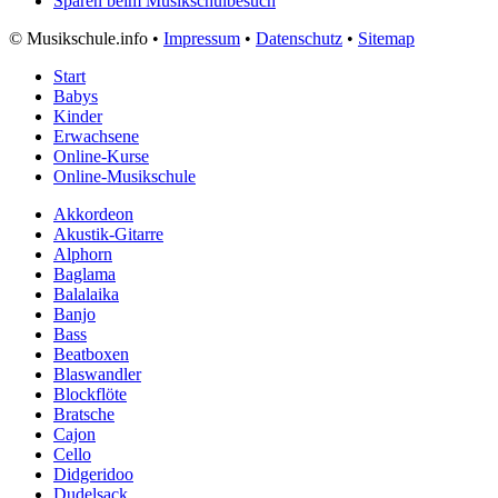
Sparen beim Musikschulbesuch
©
Musikschule.info •
Impressum
•
Datenschutz
•
Sitemap
Start
Babys
Kinder
Erwachsene
Online-Kurse
Online-Musikschule
Akkordeon
Akustik-Gitarre
Alphorn
Baglama
Balalaika
Banjo
Bass
Beatboxen
Blaswandler
Blockflöte
Bratsche
Cajon
Cello
Didgeridoo
Dudelsack