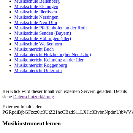
Musikschule Bellenberg
Musikschule Elchingen
Musikschule Illertissen
Musikschule Nersingen
Musikschule Neu-Ulm
Musikschule Pfaffenhofen an der Roth
Musikschule Senden (Bayern)
Musikschule Vöhringen (Iller)
Musikschule Weißenhorn
Musikuntericht Buch
Musikuntericht Holzheim (bei Neu-Ulm)
Musikuntericht Kellmünz an der Iller
Musikuntericht Roggenburg
Musikuntericht Unterroth
Bei Klick wird dieser Inhalt von externen Servern geladen. Details
siehe
Datenschutzerklärung
.
Externen Inhalt laden
PGRpdiBjbGFzcz0ic3UtZ21hcCBzdS11LXJlc3BvbnNpdmUtb
Musikinstrument lernen