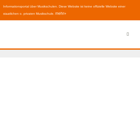
Informationsportal über Musikschulen. Diese Website ist keine offizielle Website einer
mehr»
staatlichen o. privaten Musikschule.