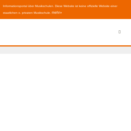
Informationsportal über Musikschulen. Diese Website ist keine offizielle Website einer
mehr»
staatlichen o. privaten Musikschule.