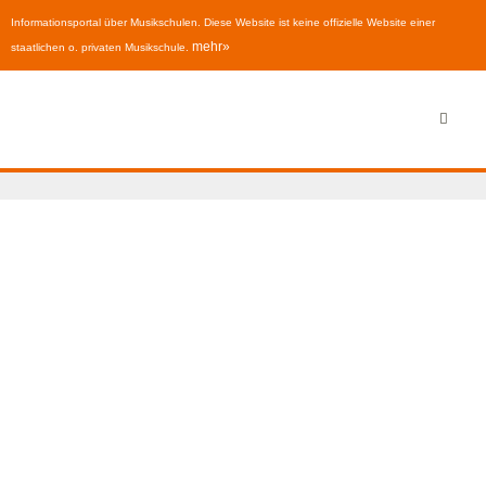
Informationsportal über Musikschulen. Diese Website ist keine offizielle Website einer
mehr»
staatlichen o. privaten Musikschule.