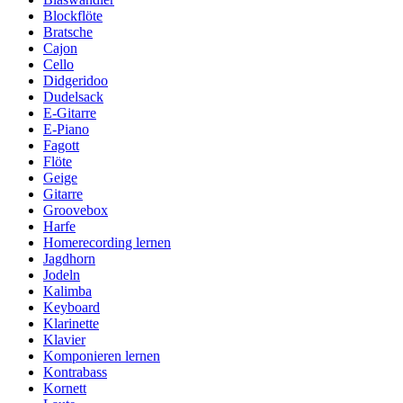
Blockflöte
Bratsche
Cajon
Cello
Didgeridoo
Dudelsack
E-Gitarre
E-Piano
Fagott
Flöte
Geige
Gitarre
Groovebox
Harfe
Homerecording lernen
Jagdhorn
Jodeln
Kalimba
Keyboard
Klarinette
Klavier
Komponieren lernen
Kontrabass
Kornett