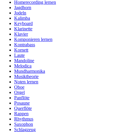
Homerecording lernen
Jagdhorn
Jodeln
Kalimba
Keyboard
Klarinette
Klavier
Komponieren lernen
Kontrabass
Kornett
Laute
Mandoline
Melodica
Mundharmonika
Musiktheorie
Noten lernen
Oboe
Orgel
Panflöte
Posaune
Querflöte
Rappen
Rhythmus
Saxophon
Schlagzeug