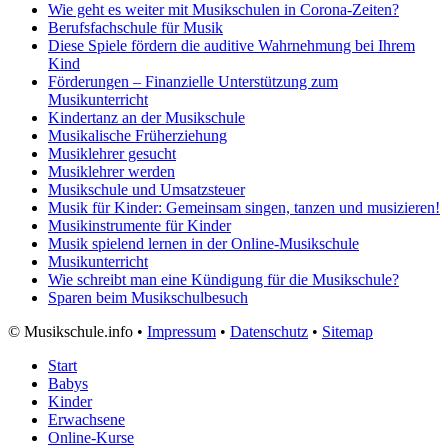
Wie geht es weiter mit Musikschulen in Corona-Zeiten?
Berufsfachschule für Musik
Diese Spiele fördern die auditive Wahrnehmung bei Ihrem
Kind
Förderungen – Finanzielle Unterstützung zum
Musikunterricht
Kindertanz an der Musikschule
Musikalische Früherziehung
Musiklehrer gesucht
Musiklehrer werden
Musikschule und Umsatzsteuer
Musik für Kinder: Gemeinsam singen, tanzen und musizieren!
Musikinstrumente für Kinder
Musik spielend lernen in der Online-Musikschule
Musikunterricht
Wie schreibt man eine Kündigung für die Musikschule?
Sparen beim Musikschulbesuch
©
Musikschule.info •
Impressum
•
Datenschutz
•
Sitemap
Start
Babys
Kinder
Erwachsene
Online-Kurse