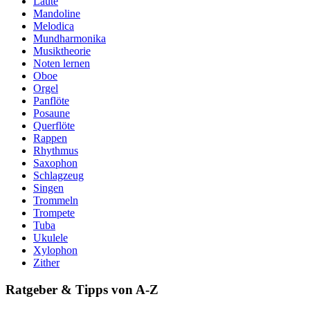
Laute
Mandoline
Melodica
Mundharmonika
Musiktheorie
Noten lernen
Oboe
Orgel
Panflöte
Posaune
Querflöte
Rappen
Rhythmus
Saxophon
Schlagzeug
Singen
Trommeln
Trompete
Tuba
Ukulele
Xylophon
Zither
Ratgeber & Tipps von A-Z