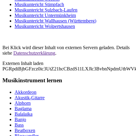
Musikuntericht Stimpfach
Musikuntericht Sulzbach-Laufen
Musikuntericht Untermünkheim
Musikuntericht Wallhausen (Württemberg)
Musikuntericht Wolpertshausen
Bei Klick wird dieser Inhalt von externen Servern geladen. Details
siehe
Datenschutzerklärung
.
Externen Inhalt laden
PGRpdiBjbGFzcz0ic3UtZ21hcCBzdS11LXJlc3BvbnNpdmUtb
Musikinstrument lernen
Akkordeon
Akustik-Gitarre
Alphorn
Baglama
Balalaika
Banjo
Bass
Beatboxen
Blaswandler