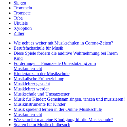
Singen
Trommeln
Trompete
Tuba
Ukulele
Xylophon
Zither
Wie geht es weiter mit Musikschulen in Corona-Zeiten?
Berufsfachschule für Musik
Diese Spiele fördern die auditive Wahrnehmung bei Ihrem
Kind
Förderungen – Finanzielle Unterstützung zum
Musikunterricht
Kindertanz an der Musikschule
Musikalische Früherziehung
Musiklehrer gesucht
Musiklehrer werden
Musikschule und Umsatzsteuer
Musik für Kinder: Gemeinsam singen, tanzen und musizieren!
Musikinstrumente für Kinder
Musik spielend lernen in der Online-Musikschule
Musikunterricht
Wie schreibt man eine Kündigung für die Musikschule?
Sparen beim Musikschulbesuch