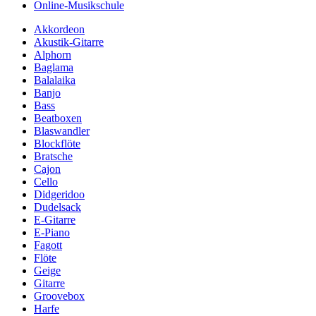
Online-Musikschule
Akkordeon
Akustik-Gitarre
Alphorn
Baglama
Balalaika
Banjo
Bass
Beatboxen
Blaswandler
Blockflöte
Bratsche
Cajon
Cello
Didgeridoo
Dudelsack
E-Gitarre
E-Piano
Fagott
Flöte
Geige
Gitarre
Groovebox
Harfe