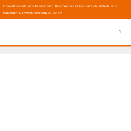
Informationsportal über Musikschulen. Diese Website ist keine offizielle Website einer
mehr»
staatlichen o. privaten Musikschule.