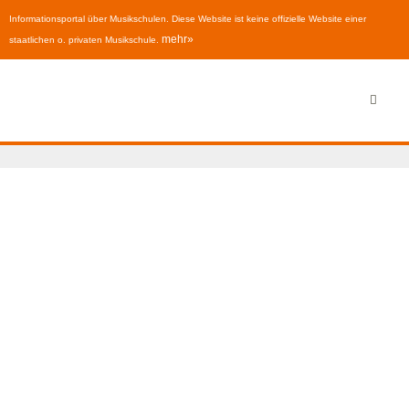
Informationsportal über Musikschulen. Diese Website ist keine offizielle Website einer
mehr»
staatlichen o. privaten Musikschule.