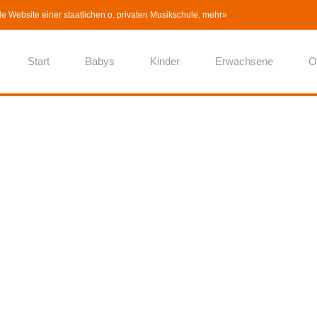
lle Website einer staatlichen o. privaten Musikschule.
mehr»
Start
Babys
Kinder
Erwachsene
O