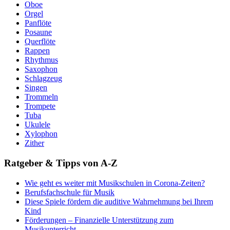
Oboe
Orgel
Panflöte
Posaune
Querflöte
Rappen
Rhythmus
Saxophon
Schlagzeug
Singen
Trommeln
Trompete
Tuba
Ukulele
Xylophon
Zither
Ratgeber & Tipps von A-Z
Wie geht es weiter mit Musikschulen in Corona-Zeiten?
Berufsfachschule für Musik
Diese Spiele fördern die auditive Wahrnehmung bei Ihrem
Kind
Förderungen – Finanzielle Unterstützung zum
Musikunterricht