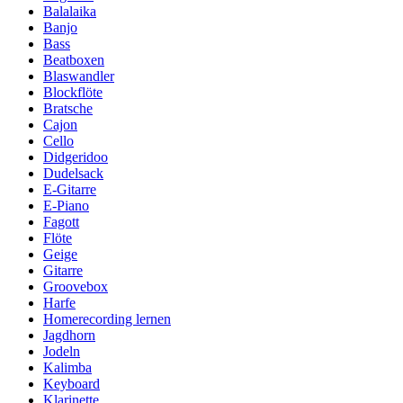
Balalaika
Banjo
Bass
Beatboxen
Blaswandler
Blockflöte
Bratsche
Cajon
Cello
Didgeridoo
Dudelsack
E-Gitarre
E-Piano
Fagott
Flöte
Geige
Gitarre
Groovebox
Harfe
Homerecording lernen
Jagdhorn
Jodeln
Kalimba
Keyboard
Klarinette