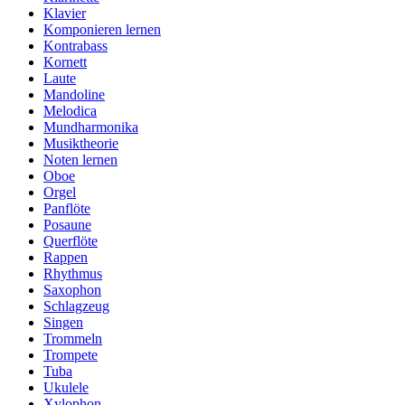
Klavier
Komponieren lernen
Kontrabass
Kornett
Laute
Mandoline
Melodica
Mundharmonika
Musiktheorie
Noten lernen
Oboe
Orgel
Panflöte
Posaune
Querflöte
Rappen
Rhythmus
Saxophon
Schlagzeug
Singen
Trommeln
Trompete
Tuba
Ukulele
Xylophon