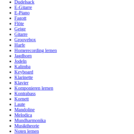
Dudelsack
E-Gitarre
E-Piano
Fagott
Flöte
Geige
Gitarre
Groovebox
Harfe
Homerecording lernen
Jagdhorn
Jodeln
Kalimba
Keyboard
Klarinette
Klavier
Komponieren lernen
Kontrabass
Kornett
Laute
Mandoline
Melodica
Mundharmonika
Musiktheorie
Noten lernen