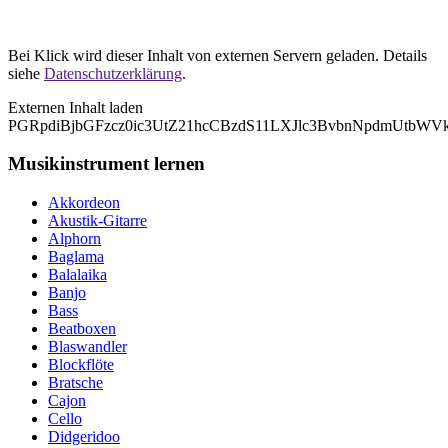
Bei Klick wird dieser Inhalt von externen Servern geladen. Details
siehe
Datenschutzerklärung
.
Externen Inhalt laden
PGRpdiBjbGFzcz0ic3UtZ21hcCBzdS11LXJlc3BvbnNpdmUtbW
Musikinstrument lernen
Akkordeon
Akustik-Gitarre
Alphorn
Baglama
Balalaika
Banjo
Bass
Beatboxen
Blaswandler
Blockflöte
Bratsche
Cajon
Cello
Didgeridoo