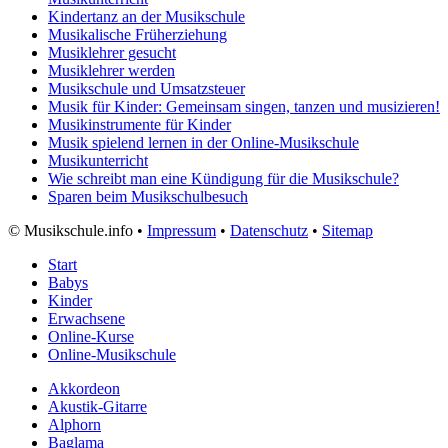
Kindertanz an der Musikschule
Musikalische Früherziehung
Musiklehrer gesucht
Musiklehrer werden
Musikschule und Umsatzsteuer
Musik für Kinder: Gemeinsam singen, tanzen und musizieren!
Musikinstrumente für Kinder
Musik spielend lernen in der Online-Musikschule
Musikunterricht
Wie schreibt man eine Kündigung für die Musikschule?
Sparen beim Musikschulbesuch
©
Musikschule.info •
Impressum
•
Datenschutz
•
Sitemap
Start
Babys
Kinder
Erwachsene
Online-Kurse
Online-Musikschule
Akkordeon
Akustik-Gitarre
Alphorn
Baglama