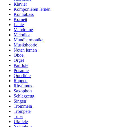
Klavier
Komponieren lernen
Kontrabass
Kornett
Laute
Mandoline
Melodica
Mundharmonika
Musiktheorie
Noten lernen
Oboe
Orgel
Panflöte
Posaune
Querflöte
Rappen
Rhythmus
Saxophon
Schlagzeug
Singen
Trommeln
Trompete
Tuba
Ukulele
Xylophon