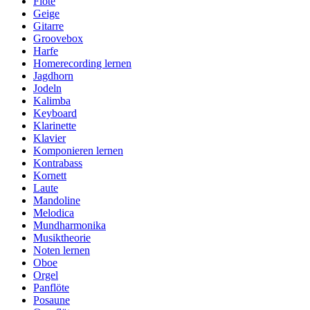
Flöte
Geige
Gitarre
Groovebox
Harfe
Homerecording lernen
Jagdhorn
Jodeln
Kalimba
Keyboard
Klarinette
Klavier
Komponieren lernen
Kontrabass
Kornett
Laute
Mandoline
Melodica
Mundharmonika
Musiktheorie
Noten lernen
Oboe
Orgel
Panflöte
Posaune