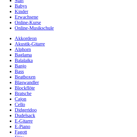
Start
Babys
Kinder
Erwachsene
Online-Kurse
Online-Musikschule
Akkordeon
Akustik-Gitarre
Alphorn
Baglama
Balalaika
Banjo
Bass
Beatboxen
Blaswandler
Blockflöte
Bratsche
Cajon
Cello
Didgeridoo
Dudelsack
E-Gitarre
E-Piano
Fagott