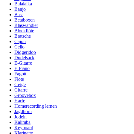
Balalaika
Banjo
Bass
Beatboxen
Blaswandler
Blockflöte
Bratsche
Cajon
Cello
Didgeridoo
Dudelsack
E-Gitarre
E-Piano
Fagott
Flöte
Geige
Gitarre
Groovebox
Harfe
Homerecording lernen
Jagdhorn
Jodeln
Kalimba
Keyboard
Klarinette