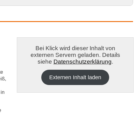
in Ostallgäu und Umgebung
Bei Klick wird dieser Inhalt von
externen Servern geladen. Details
siehe
Datenschutzerklärung
.
te
Externen Inhalt laden
iß,
 in
e