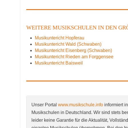
Name
*
WEITERE MUSIKSCHULEN IN DEN GRÖ
Musikuntericht Hopferau
E-Mail
*
Musikuntericht Wald (Schwaben)
Musikuntericht Eisenberg (Schwaben)
Musikuntericht Rieden am Forggensee
Musikuntericht Baisweil
Name der Musikschule
*
Unser Portal
www.musikschule.info
informiert i
Musikschulen in Deutschland. Wir sind stets bem
Anschrift
*
leider keine Garantie für die Aktualität, Vollstä
einzelne Musikschulen übernehmen. Bei den In