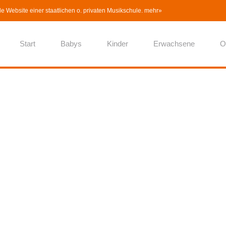
lle Website einer staatlichen o. privaten Musikschule.
mehr»
Start
Babys
Kinder
Erwachsene
O