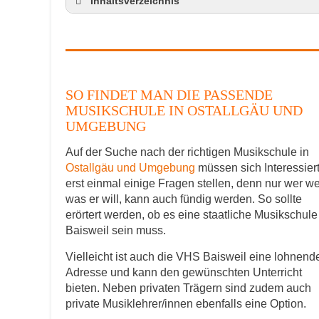
Inhaltsverzeichnis
So findet man die passende Musikschule 
Musikinstrumente lernen
Klavierunterricht Baisweil
Gitarrenunterricht Baisweil
SO FINDET MAN DIE PASSENDE
Musiklehrer Stellenangebote – Baisweil
MUSIKSCHULE IN OSTALLGÄU UND
UMGEBUNG
Auf der Suche nach der richtigen Musikschule in
Ostallgäu und Umgebung
müssen sich Interessier
erst einmal einige Fragen stellen, denn nur wer we
was er will, kann auch fündig werden. So sollte
erörtert werden, ob es eine staatliche Musikschule
Baisweil sein muss.
Vielleicht ist auch die VHS Baisweil eine lohnend
Adresse und kann den gewünschten Unterricht
bieten. Neben privaten Trägern sind zudem auch
private Musiklehrer/innen ebenfalls eine Option.