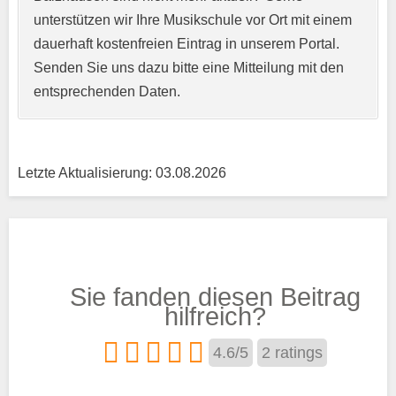
unterstützen wir Ihre Musikschule vor Ort mit einem
Kurzprofil der Musikschule
*
dauerhaft kostenfreien Eintrag in unserem Portal.
Senden Sie uns dazu bitte eine Mitteilung mit den
entsprechenden Daten.
Letzte Aktualisierung: 03.08.2026
Träger
Sie fanden diesen Beitrag
Trägertyp
*
hilfreich?
4.6
/
5
2
ratings
Kurse aus den Bereichen: