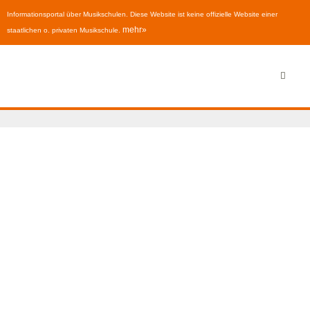
Informationsportal über Musikschulen. Diese Website ist keine offizielle Website einer
mehr»
staatlichen o. privaten Musikschule.