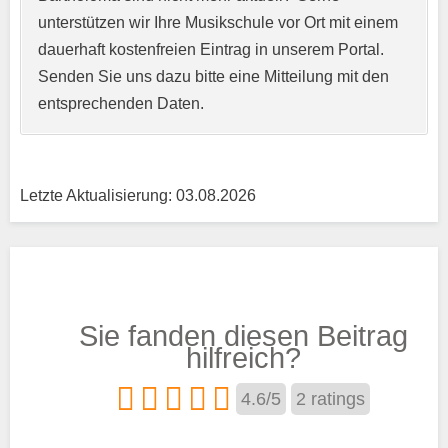
unterstützen wir Ihre Musikschule vor Ort mit einem
Kurzprofil der Musikschule
*
dauerhaft kostenfreien Eintrag in unserem Portal.
Senden Sie uns dazu bitte eine Mitteilung mit den
entsprechenden Daten.
Letzte Aktualisierung: 03.08.2026
Träger
Sie fanden diesen Beitrag
Trägertyp
*
hilfreich?
4.6
/
5
2
ratings
Kurse aus den Bereichen: