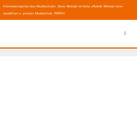
Informationsportal über Musikschulen. Diese Website ist keine offizielle Website einer
mehr»
staatlichen o. privaten Musikschule.