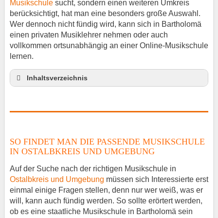
Musikschule
sucht, sondern einen weiteren Umkreis
berücksichtigt, hat man eine besonders große Auswahl.
Wer dennoch nicht fündig wird, kann sich in Bartholomä
einen privaten Musiklehrer nehmen oder auch
vollkommen ortsunabhängig an einer Online-Musikschule
lernen.
Inhaltsverzeichnis
So findet man die passende Musikschule in
Ostalbkreis und Umgebung
Musikinstrumente lernen
Klavierunterricht Bartholomä
SO FINDET MAN DIE PASSENDE MUSIKSCHULE
Gitarrenunterricht Bartholomä
IN OSTALBKREIS UND UMGEBUNG
Musiklehrer Stellenangebote – Bartholomä
Auf der Suche nach der richtigen Musikschule in
Ostalbkreis und Umgebung
müssen sich Interessierte erst
einmal einige Fragen stellen, denn nur wer weiß, was er
will, kann auch fündig werden. So sollte erörtert werden,
ob es eine staatliche Musikschule in Bartholomä sein