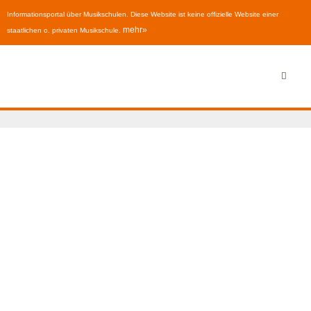
Informationsportal über Musikschulen. Diese Website ist keine offizielle Website einer
mehr»
staatlichen o. privaten Musikschule.