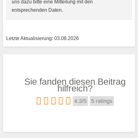
uns dazu bitte eine Mitteilung mit den
entsprechenden Daten.
Letzte Aktualisierung: 03.08.2026
Träger
Sie fanden diesen Beitrag
Trägertyp
*
hilfreich?
4.3
/
5
5
ratings
Kurse aus den Bereichen:
Streichinstrumente
Blasinstrumente