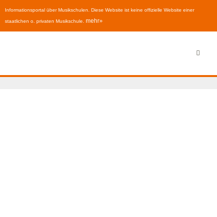
Informationsportal über Musikschulen. Diese Website ist keine offizielle Website einer
mehr»
staatlichen o. privaten Musikschule.