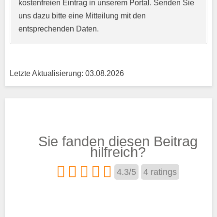
Kurzprofil der Musikschule
*
kostenfreien Eintrag in unserem Portal. Senden Sie
uns dazu bitte eine Mitteilung mit den
entsprechenden Daten.
Letzte Aktualisierung: 03.08.2026
Träger
Sie fanden diesen Beitrag
Trägertyp
*
hilfreich?
4.3
/
5
4
ratings
Kurse aus den Bereichen:
Streichinstrumente