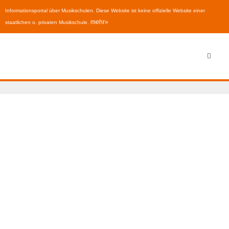
Informationsportal über Musikschulen. Diese Website ist keine offizielle Website einer
mehr»
staatlichen o. privaten Musikschule.