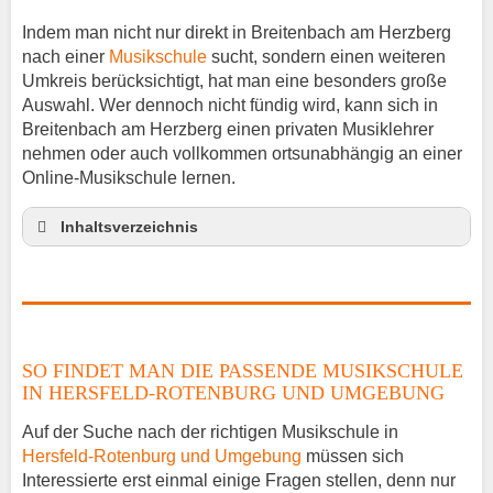
Indem man nicht nur direkt in Breitenbach am Herzberg
nach einer
Musikschule
sucht, sondern einen weiteren
Umkreis berücksichtigt, hat man eine besonders große
Auswahl. Wer dennoch nicht fündig wird, kann sich in
Breitenbach am Herzberg einen privaten Musiklehrer
nehmen oder auch vollkommen ortsunabhängig an einer
Online-Musikschule lernen.
Inhaltsverzeichnis
So findet man die passende Musikschule in
Hersfeld-Rotenburg und Umgebung
Musikinstrumente lernen
Klavierunterricht Breitenbach am Herzberg
SO FINDET MAN DIE PASSENDE MUSIKSCHULE
Gitarrenunterricht Breitenbach am Herzberg
IN HERSFELD-ROTENBURG UND UMGEBUNG
Musiklehrer Stellenangebote – Breitenbach am
Herzberg
Auf der Suche nach der richtigen Musikschule in
Hersfeld-Rotenburg und Umgebung
müssen sich
Interessierte erst einmal einige Fragen stellen, denn nur