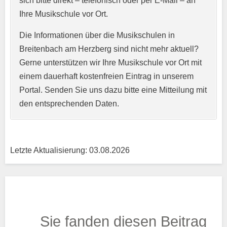
sich bitte direkt – telefonisch oder per E-Mail – an
Ihre Musikschule vor Ort.
Webseite
Die Informationen über die Musikschulen in
Breitenbach am Herzberg sind nicht mehr aktuell?
Gerne unterstützen wir Ihre Musikschule vor Ort mit
Kurzprofil der Musikschule
*
einem dauerhaft kostenfreien Eintrag in unserem
Portal. Senden Sie uns dazu bitte eine Mitteilung mit
den entsprechenden Daten.
Letzte Aktualisierung: 03.08.2026
Träger
Sie fanden diesen Beitrag
Trägertyp
*