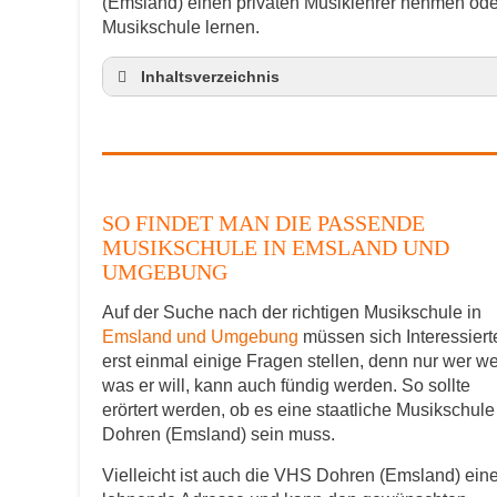
(Emsland) einen privaten Musiklehrer nehmen ode
Musikschule lernen.
Inhaltsverzeichnis
So findet man die passende Musikschule
Musikinstrumente lernen
Klavierunterricht Dohren
Gitarrenunterricht Dohren
SO FINDET MAN DIE PASSENDE
Musiklehrer Stellenangebote – Dohren
MUSIKSCHULE IN EMSLAND UND
UMGEBUNG
Auf der Suche nach der richtigen Musikschule in
Emsland und Umgebung
müssen sich Interessiert
erst einmal einige Fragen stellen, denn nur wer we
was er will, kann auch fündig werden. So sollte
erörtert werden, ob es eine staatliche Musikschule
Dohren (Emsland) sein muss.
Vielleicht ist auch die VHS Dohren (Emsland) ein