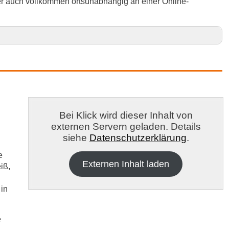
r auch vollkommen ortsunabhängig an einer Online-
 in Emsland und Umgebung
Bei Klick wird dieser Inhalt von
externen Servern geladen. Details
siehe
Datenschutzerklärung
.
e
Externen Inhalt laden
iß,
 in
e