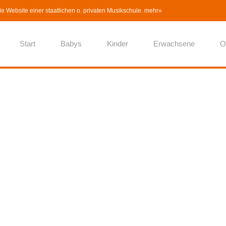
lle Website einer staatlichen o. privaten Musikschule.
mehr»
Start
Babys
Kinder
Erwachsene
O