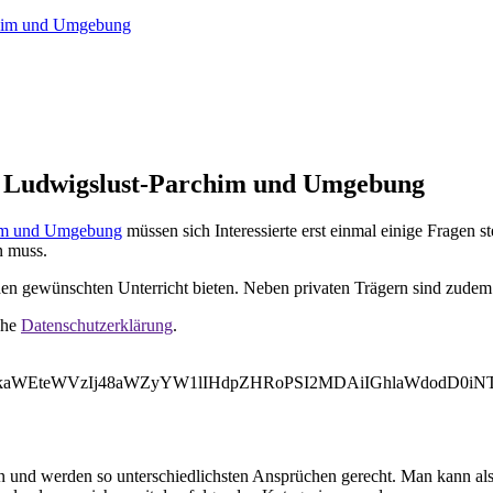
rchim und Umgebung
in Ludwigslust-Parchim und Umgebung
im und Umgebung
müssen sich Interessierte erst einmal einige Fragen s
n muss.
en gewünschten Unterricht bieten. Neben privaten Trägern sind zudem 
ehe
Datenschutzerklärung
.
WVkaWEteWVzIj48aWZyYW1lIHdpZHRoPSI2MDAiIGhlaWdodD0
n und werden so unterschiedlichsten Ansprüchen gerecht. Man kann al