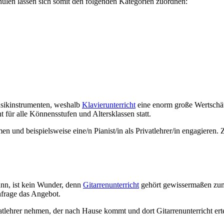
hulen lassen sich somit den folgenden Kategorien zuordnen:
usikinstrumenten, weshalb
Klavierunterricht
eine enorm große Wertschät
ht für alle Könnensstufen und Altersklassen statt.
 und beispielsweise eine/n Pianist/in als Privatlehrer/in engagieren. 
ann, ist kein Wunder, denn
Gitarrenunterricht
gehört gewissermaßen zum S
hfrage das Angebot.
ehrer nehmen, der nach Hause kommt und dort Gitarrenunterricht erteilt.