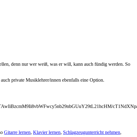
tellen, denn nur wer weiß, was er will, kann auch fündig werden. So
auch private Musiklehrer/innen ebenfalls eine Option.
iNTAwIiBzcmM9Ii8vbWFwcy5nb29nbGUuY29tL21hcHM/cT1N
so
Gitarre lernen
,
Klavier lernen
,
Schlagzeugunterricht nehmen
,