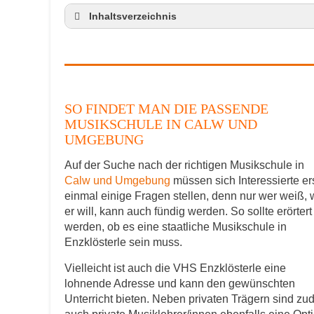
Inhaltsverzeichnis
So findet man die passende Musikschule
Musikinstrumente lernen
Klavierunterricht Enzklösterle
Gitarrenunterricht Enzklösterle
SO FINDET MAN DIE PASSENDE
Musiklehrer Stellenangebote – Enzklösterl
MUSIKSCHULE IN CALW UND
UMGEBUNG
Auf der Suche nach der richtigen Musikschule in
Calw und Umgebung
müssen sich Interessierte er
einmal einige Fragen stellen, denn nur wer weiß,
er will, kann auch fündig werden. So sollte erörtert
werden, ob es eine staatliche Musikschule in
Enzklösterle sein muss.
Vielleicht ist auch die VHS Enzklösterle eine
lohnende Adresse und kann den gewünschten
Unterricht bieten. Neben privaten Trägern sind z