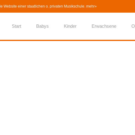
lle Website einer staatlichen o. privaten Musikschule.
mehr»
Start
Babys
Kinder
Erwachsene
O