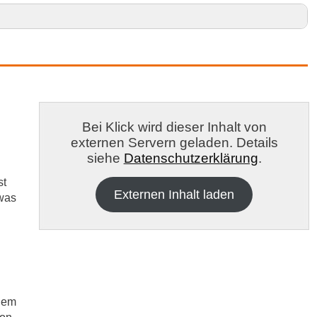
 in Calw und Umgebung
e
Bei Klick wird dieser Inhalt von
externen Servern geladen. Details
siehe
Datenschutzerklärung
.
st
Externen Inhalt laden
 was
udem