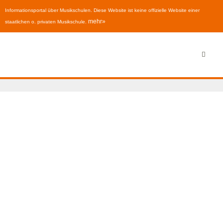
Informationsportal über Musikschulen. Diese Website ist keine offizielle Website einer
mehr»
staatlichen o. privaten Musikschule.