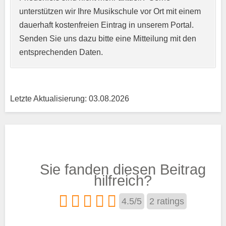
unterstützen wir Ihre Musikschule vor Ort mit einem
Kurzprofil der Musikschule
*
dauerhaft kostenfreien Eintrag in unserem Portal.
Senden Sie uns dazu bitte eine Mitteilung mit den
entsprechenden Daten.
Letzte Aktualisierung: 03.08.2026
Träger
Sie fanden diesen Beitrag
Trägertyp
*
hilfreich?
4.5
/
5
2
ratings
Kurse aus den Bereichen: