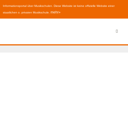
Informationsportal über Musikschulen. Diese Website ist keine offizielle Website einer
mehr»
staatlichen o. privaten Musikschule.