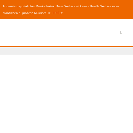
Informationsportal über Musikschulen. Diese Website ist keine offizielle Website einer
mehr»
staatlichen o. privaten Musikschule.