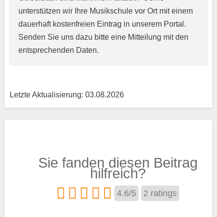
unterstützen wir Ihre Musikschule vor Ort mit einem
Kurzprofil der Musikschule
*
dauerhaft kostenfreien Eintrag in unserem Portal.
Senden Sie uns dazu bitte eine Mitteilung mit den
entsprechenden Daten.
Letzte Aktualisierung: 03.08.2026
Träger
Sie fanden diesen Beitrag
Trägertyp
*
hilfreich?
4.6
/
5
2
ratings
Kurse aus den Bereichen: