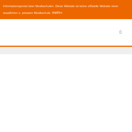
Informationsportal über Musikschulen. Diese Website ist keine offizielle Website einer
mehr»
staatlichen o. privaten Musikschule.