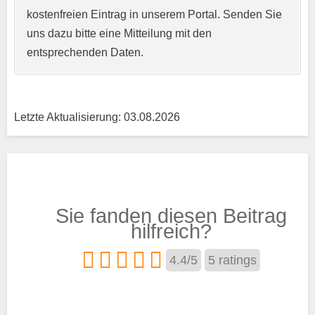
Kurzprofil der Musikschule
*
kostenfreien Eintrag in unserem Portal. Senden Sie
uns dazu bitte eine Mitteilung mit den
entsprechenden Daten.
Letzte Aktualisierung: 03.08.2026
Träger
Sie fanden diesen Beitrag
Trägertyp
*
hilfreich?
4.4
/
5
5
ratings
Kurse aus den Bereichen: