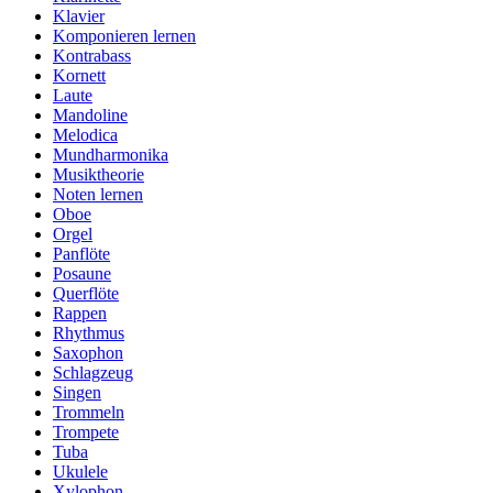
Klavier
Komponieren lernen
Kontrabass
Kornett
Laute
Mandoline
Melodica
Mundharmonika
Musiktheorie
Noten lernen
Oboe
Orgel
Panflöte
Posaune
Querflöte
Rappen
Rhythmus
Saxophon
Schlagzeug
Singen
Trommeln
Trompete
Tuba
Ukulele
Xylophon