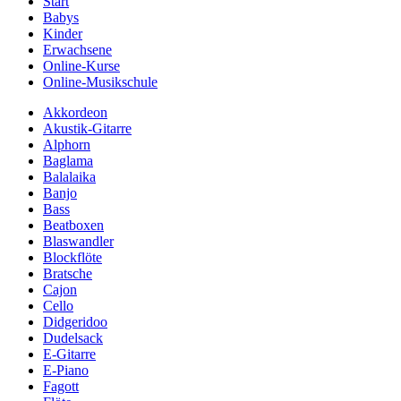
Start
Babys
Kinder
Erwachsene
Online-Kurse
Online-Musikschule
Akkordeon
Akustik-Gitarre
Alphorn
Baglama
Balalaika
Banjo
Bass
Beatboxen
Blaswandler
Blockflöte
Bratsche
Cajon
Cello
Didgeridoo
Dudelsack
E-Gitarre
E-Piano
Fagott