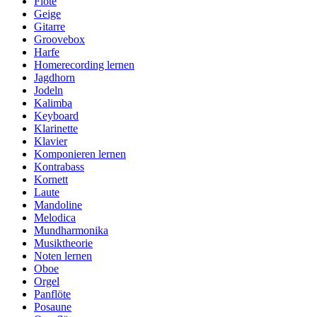
Flöte
Geige
Gitarre
Groovebox
Harfe
Homerecording lernen
Jagdhorn
Jodeln
Kalimba
Keyboard
Klarinette
Klavier
Komponieren lernen
Kontrabass
Kornett
Laute
Mandoline
Melodica
Mundharmonika
Musiktheorie
Noten lernen
Oboe
Orgel
Panflöte
Posaune