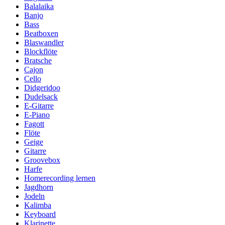
Balalaika
Banjo
Bass
Beatboxen
Blaswandler
Blockflöte
Bratsche
Cajon
Cello
Didgeridoo
Dudelsack
E-Gitarre
E-Piano
Fagott
Flöte
Geige
Gitarre
Groovebox
Harfe
Homerecording lernen
Jagdhorn
Jodeln
Kalimba
Keyboard
Klarinette