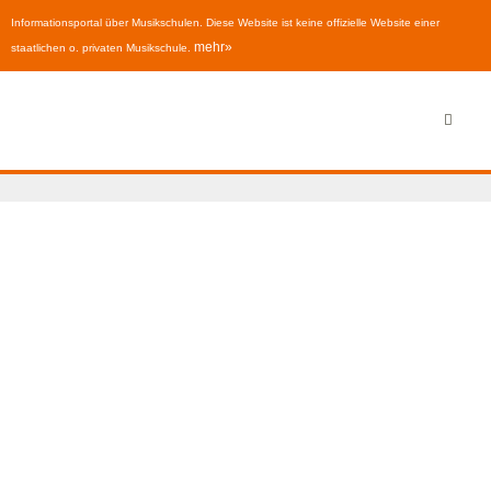
Informationsportal über Musikschulen. Diese Website ist keine offizielle Website einer
mehr»
staatlichen o. privaten Musikschule.