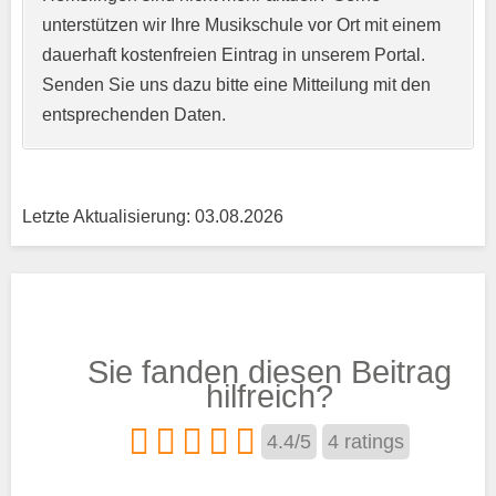
unterstützen wir Ihre Musikschule vor Ort mit einem
Kurzprofil der Musikschule
*
dauerhaft kostenfreien Eintrag in unserem Portal.
Senden Sie uns dazu bitte eine Mitteilung mit den
entsprechenden Daten.
Letzte Aktualisierung: 03.08.2026
Träger
Sie fanden diesen Beitrag
Trägertyp
*
hilfreich?
4.4
/
5
4
ratings
Kurse aus den Bereichen: