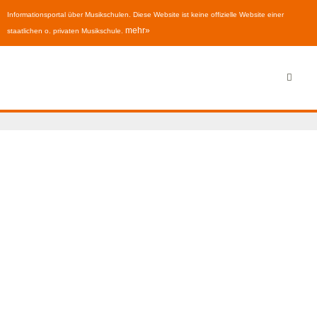
Informationsportal über Musikschulen. Diese Website ist keine offizielle Website einer
mehr»
staatlichen o. privaten Musikschule.