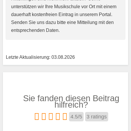
unterstützen wir Ihre Musikschule vor Ort mit einem
Kurzprofil der Musikschule
*
dauerhaft kostenfreien Eintrag in unserem Portal.
Senden Sie uns dazu bitte eine Mitteilung mit den
entsprechenden Daten.
Letzte Aktualisierung: 03.08.2026
Träger
Sie fanden diesen Beitrag
Trägertyp
*
hilfreich?
4.5
/
5
3
ratings
Kurse aus den Bereichen: