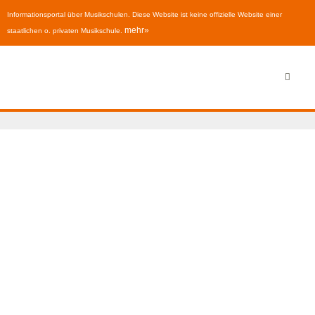
Informationsportal über Musikschulen. Diese Website ist keine offizielle Website einer
mehr»
staatlichen o. privaten Musikschule.