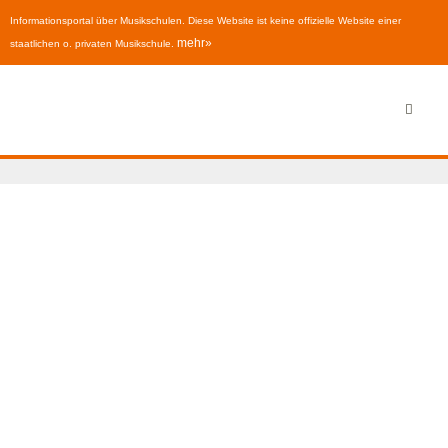
Informationsportal über Musikschulen. Diese Website ist keine offizielle Website einer
mehr»
staatlichen o. privaten Musikschule.