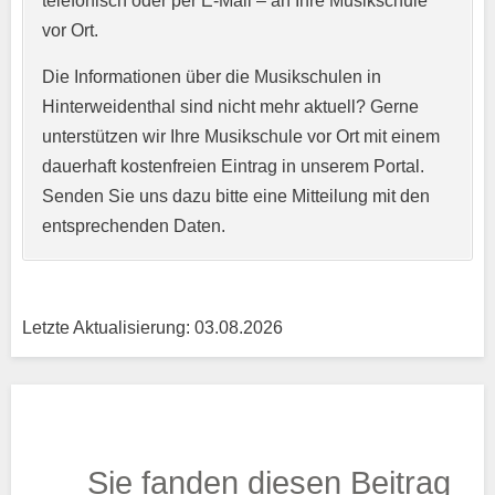
telefonisch oder per E-Mail – an Ihre Musikschule
vor Ort.
Webseite
Die Informationen über die Musikschulen in
Hinterweidenthal sind nicht mehr aktuell? Gerne
unterstützen wir Ihre Musikschule vor Ort mit einem
Kurzprofil der Musikschule
*
dauerhaft kostenfreien Eintrag in unserem Portal.
Senden Sie uns dazu bitte eine Mitteilung mit den
entsprechenden Daten.
Letzte Aktualisierung: 03.08.2026
Träger
Sie fanden diesen Beitrag
Trägertyp
*