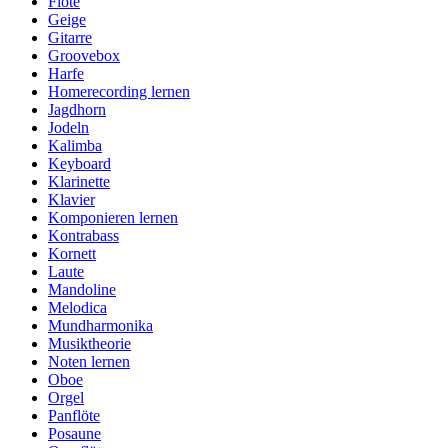
Flöte
Geige
Gitarre
Groovebox
Harfe
Homerecording lernen
Jagdhorn
Jodeln
Kalimba
Keyboard
Klarinette
Klavier
Komponieren lernen
Kontrabass
Kornett
Laute
Mandoline
Melodica
Mundharmonika
Musiktheorie
Noten lernen
Oboe
Orgel
Panflöte
Posaune