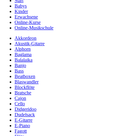
Start
Babys
Kinder
Erwachsene
Online-Kurse
Online-Musikschule
Akkordeon
Akustik-Gitarre
Alphorn
Baglama
Balalaika
Banjo
Bass
Beatboxen
Blaswandler
Blockflöte
Bratsche
Cajon
Cello
Didgeridoo
Dudelsack
E-Gitarre
E-Piano
Fagott