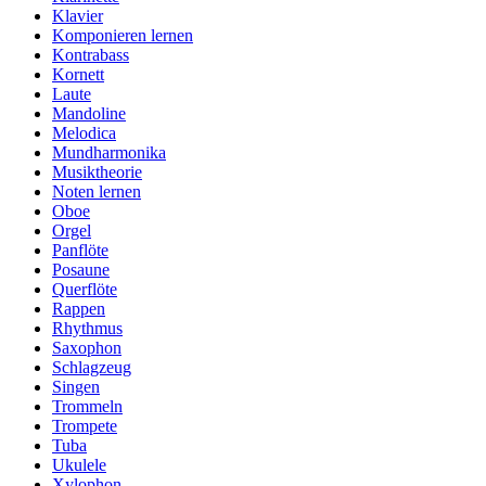
Klavier
Komponieren lernen
Kontrabass
Kornett
Laute
Mandoline
Melodica
Mundharmonika
Musiktheorie
Noten lernen
Oboe
Orgel
Panflöte
Posaune
Querflöte
Rappen
Rhythmus
Saxophon
Schlagzeug
Singen
Trommeln
Trompete
Tuba
Ukulele
Xylophon