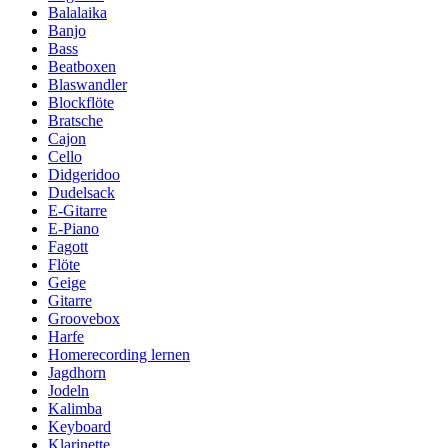
Balalaika
Banjo
Bass
Beatboxen
Blaswandler
Blockflöte
Bratsche
Cajon
Cello
Didgeridoo
Dudelsack
E-Gitarre
E-Piano
Fagott
Flöte
Geige
Gitarre
Groovebox
Harfe
Homerecording lernen
Jagdhorn
Jodeln
Kalimba
Keyboard
Klarinette