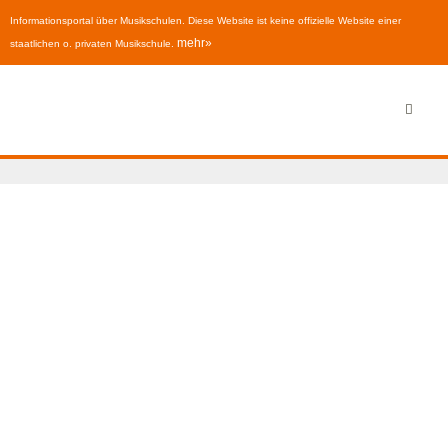
Informationsportal über Musikschulen. Diese Website ist keine offizielle Website einer
mehr»
staatlichen o. privaten Musikschule.