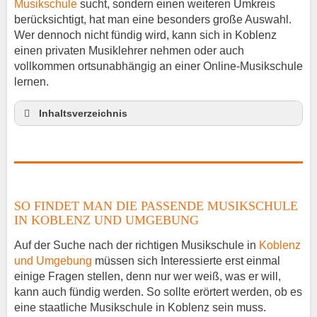
Musikschule
sucht, sondern einen weiteren Umkreis
berücksichtigt, hat man eine besonders große Auswahl.
Wer dennoch nicht fündig wird, kann sich in Koblenz
einen privaten Musiklehrer nehmen oder auch
vollkommen ortsunabhängig an einer Online-Musikschule
lernen.
Inhaltsverzeichnis
So findet man die passende Musikschule in
Koblenz und Umgebung
Musikinstrumente lernen
Klavierunterricht Koblenz
SO FINDET MAN DIE PASSENDE MUSIKSCHULE
Gitarrenunterricht Koblenz
IN KOBLENZ UND UMGEBUNG
Musikschule in Koblenz Stellenangebote
Auf der Suche nach der richtigen Musikschule in
Koblenz
Musikschulen Preise und Anmeldung
und Umgebung
müssen sich Interessierte erst einmal
Musikschule Koblenz und Umgebung – Tag der
einige Fragen stellen, denn nur wer weiß, was er will,
offenen Tür
kann auch fündig werden. So sollte erörtert werden, ob es
eine staatliche Musikschule in Koblenz sein muss.