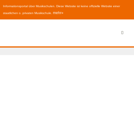
Informationsportal über Musikschulen. Diese Website ist keine offizielle Website einer
mehr»
staatlichen o. privaten Musikschule.