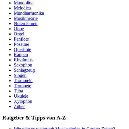
Mandoline
Melodica
Mundharmonika
Musiktheorie
Noten lernen
Oboe
Orgel
Panflöte
Posaune
Querflöte
Rappen
Rhythmus
Saxophon
Schlagzeug
Singen
Trommeln
Trompete
Tuba
Ukulele
Xylophon
Zither
Ratgeber & Tipps von A-Z
Wie geht es weiter mit Musikschulen in Corona-Zeiten?