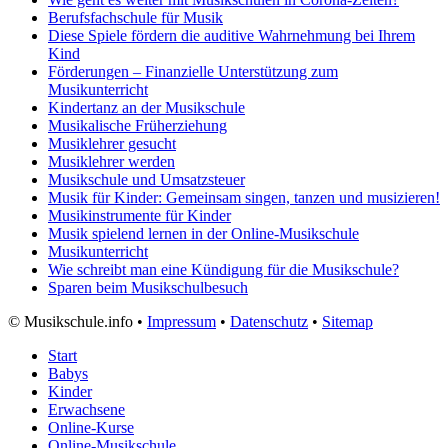
Berufsfachschule für Musik
Diese Spiele fördern die auditive Wahrnehmung bei Ihrem
Kind
Förderungen – Finanzielle Unterstützung zum
Musikunterricht
Kindertanz an der Musikschule
Musikalische Früherziehung
Musiklehrer gesucht
Musiklehrer werden
Musikschule und Umsatzsteuer
Musik für Kinder: Gemeinsam singen, tanzen und musizieren!
Musikinstrumente für Kinder
Musik spielend lernen in der Online-Musikschule
Musikunterricht
Wie schreibt man eine Kündigung für die Musikschule?
Sparen beim Musikschulbesuch
©
Musikschule.info •
Impressum
•
Datenschutz
•
Sitemap
Start
Babys
Kinder
Erwachsene
Online-Kurse
Online-Musikschule