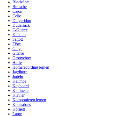
Blockflöte
Bratsche
Cajon
Cello
Didgeridoo
Dudelsack
E-Gitarre
E-Piano
Fagott
Flöte
Geige
Gitarre
Groovebox
Harfe
Homerecording lernen
Jagdhorn
Jodeln
Kalimba
Keyboard
Klarinette
Klavier
Komponieren lernen
Kontrabass
Kornett
Laute