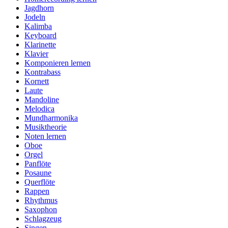
Jagdhorn
Jodeln
Kalimba
Keyboard
Klarinette
Klavier
Komponieren lernen
Kontrabass
Kornett
Laute
Mandoline
Melodica
Mundharmonika
Musiktheorie
Noten lernen
Oboe
Orgel
Panflöte
Posaune
Querflöte
Rappen
Rhythmus
Saxophon
Schlagzeug
Singen