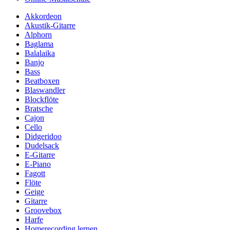
Akkordeon
Akustik-Gitarre
Alphorn
Baglama
Balalaika
Banjo
Bass
Beatboxen
Blaswandler
Blockflöte
Bratsche
Cajon
Cello
Didgeridoo
Dudelsack
E-Gitarre
E-Piano
Fagott
Flöte
Geige
Gitarre
Groovebox
Harfe
Homerecording lernen