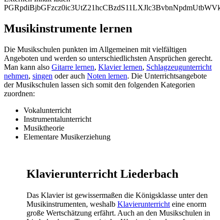
PGRpdiBjbGFzcz0ic3UtZ21hcCBzdS11LXJlc3BvbnNpdmUtb
Musikinstrumente lernen
Die Musikschulen punkten im Allgemeinen mit vielfältigen
Angeboten und werden so unterschiedlichsten Ansprüchen gerecht.
Man kann also
Gitarre lernen
,
Klavier lernen
,
Schlagzeugunterricht
nehmen
,
singen
oder auch
Noten lernen
. Die Unterrichtsangebote
der Musikschulen lassen sich somit den folgenden Kategorien
zuordnen:
Vokalunterricht
Instrumentalunterricht
Musiktheorie
Elementare Musikerziehung
Klavierunterricht Liederbach
Das Klavier ist gewissermaßen die Königsklasse unter den
Musikinstrumenten, weshalb
Klavierunterricht
eine enorm
große Wertschätzung erfährt. Auch an den Musikschulen in