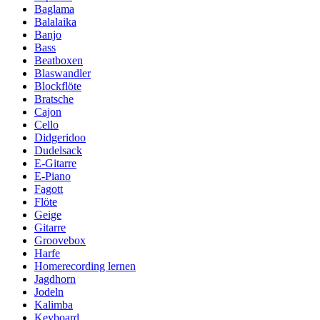
Baglama
Balalaika
Banjo
Bass
Beatboxen
Blaswandler
Blockflöte
Bratsche
Cajon
Cello
Didgeridoo
Dudelsack
E-Gitarre
E-Piano
Fagott
Flöte
Geige
Gitarre
Groovebox
Harfe
Homerecording lernen
Jagdhorn
Jodeln
Kalimba
Keyboard