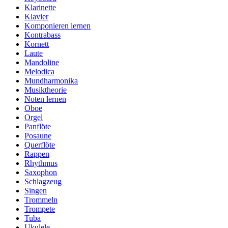
Klarinette
Klavier
Komponieren lernen
Kontrabass
Kornett
Laute
Mandoline
Melodica
Mundharmonika
Musiktheorie
Noten lernen
Oboe
Orgel
Panflöte
Posaune
Querflöte
Rappen
Rhythmus
Saxophon
Schlagzeug
Singen
Trommeln
Trompete
Tuba
Ukulele