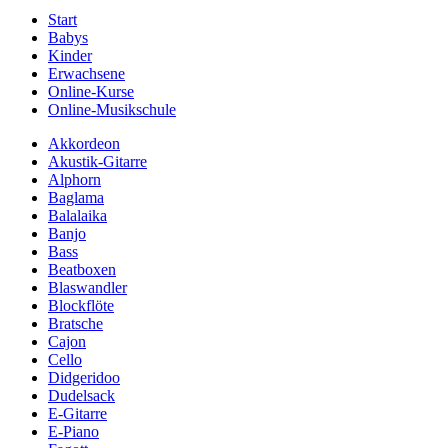
Start
Babys
Kinder
Erwachsene
Online-Kurse
Online-Musikschule
Akkordeon
Akustik-Gitarre
Alphorn
Baglama
Balalaika
Banjo
Bass
Beatboxen
Blaswandler
Blockflöte
Bratsche
Cajon
Cello
Didgeridoo
Dudelsack
E-Gitarre
E-Piano