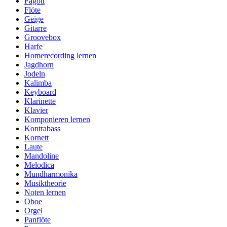
Fagott
Flöte
Geige
Gitarre
Groovebox
Harfe
Homerecording lernen
Jagdhorn
Jodeln
Kalimba
Keyboard
Klarinette
Klavier
Komponieren lernen
Kontrabass
Kornett
Laute
Mandoline
Melodica
Mundharmonika
Musiktheorie
Noten lernen
Oboe
Orgel
Panflöte