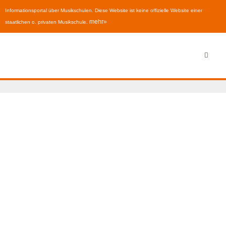
Informationsportal über Musikschulen. Diese Website ist keine offizielle Website einer
mehr»
staatlichen o. privaten Musikschule.