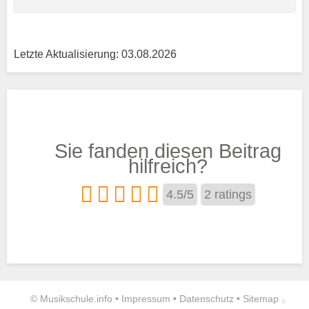
Letzte Aktualisierung: 03.08.2026
Träger
Sie fanden diesen Beitrag
Trägertyp
*
hilfreich?
4.5
/
5
2
ratings
Kurse aus den Bereichen:
Streichinstrumente
Blasinstrumente
Tasteninstrumente
Zupfinstrumente
©
Musikschule.info •
Impressum
•
Datenschutz
•
Sitemap