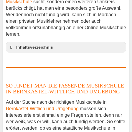
Musikschule
sucht, sondern einen weiteren Umkreis
berücksichtigt, hat man eine besonders große Auswahl.
Wer dennoch nicht fündig wird, kann sich in Morbach
einen privaten Musiklehrer nehmen oder auch
vollkommen ortsunabhängig an einer Online-Musikschule
lernen.
Inhaltsverzeichnis
So findet man die passende Musikschule in
Bernkastel-Wittlich und Umgebung
Musikinstrumente lernen
Klavierunterricht Morbach
SO FINDET MAN DIE PASSENDE MUSIKSCHULE
Gitarrenunterricht Morbach
IN BERNKASTEL-WITTLICH UND UMGEBUNG
Musikschule in Morbach Stellenangebote
Auf der Suche nach der richtigen Musikschule in
Musikschulen Preise und Anmeldung
Bernkastel-Wittlich und Umgebung
müssen sich
Musikschule Morbach und Umgebung – Tag der
Interessierte erst einmal einige Fragen stellen, denn nur
offenen Tür
wer weiß, was er will, kann auch fündig werden. So sollte
erörtert werden, ob es eine staatliche Musikschule in