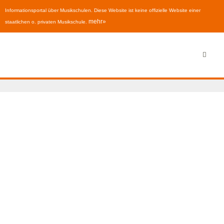
Informationsportal über Musikschulen. Diese Website ist keine offizielle Website einer
mehr»
staatlichen o. privaten Musikschule.