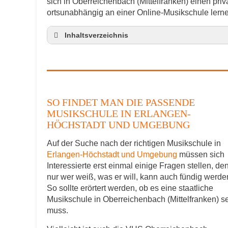
sich in Oberreichenbach (Mittelfranken) einen pr
ortsunabhängig an einer Online-Musikschule lern
Inhaltsverzeichnis
So findet man die passende Musikschule 
Musikinstrumente lernen
Klavierunterricht Oberreichenbach
Gitarrenunterricht Oberreichenbach
SO FINDET MAN DIE PASSENDE
Musiklehrer Stellenangebote – Oberreich
MUSIKSCHULE IN ERLANGEN-
HÖCHSTADT UND UMGEBUNG
Auf der Suche nach der richtigen Musikschule in
Erlangen-Höchstadt und Umgebung
müssen sich
Interessierte erst einmal einige Fragen stellen, de
nur wer weiß, was er will, kann auch fündig werde
So sollte erörtert werden, ob es eine staatliche
Musikschule in Oberreichenbach (Mittelfranken) s
muss.