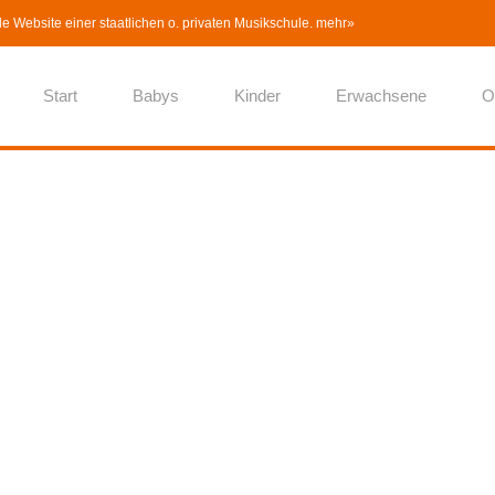
lle Website einer staatlichen o. privaten Musikschule.
mehr»
Start
Babys
Kinder
Erwachsene
O