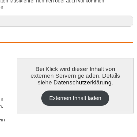
ivaten Musiklehrer nehmen oder auch vollkommen
en.
in Erlangen-Höchstadt und Umgebung
enbach
Bei Klick wird dieser Inhalt von
externen Servern geladen. Details
siehe
Datenschutzerklärung
.
Externen Inhalt laden
nn
n.
ein