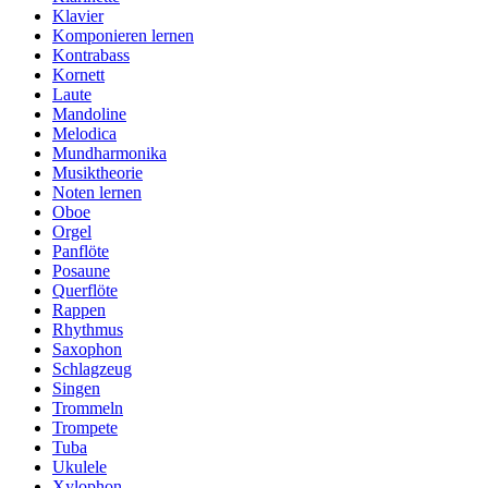
Klavier
Komponieren lernen
Kontrabass
Kornett
Laute
Mandoline
Melodica
Mundharmonika
Musiktheorie
Noten lernen
Oboe
Orgel
Panflöte
Posaune
Querflöte
Rappen
Rhythmus
Saxophon
Schlagzeug
Singen
Trommeln
Trompete
Tuba
Ukulele
Xylophon