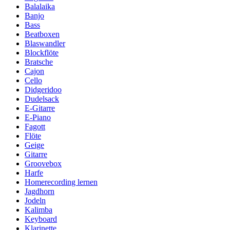
Balalaika
Banjo
Bass
Beatboxen
Blaswandler
Blockflöte
Bratsche
Cajon
Cello
Didgeridoo
Dudelsack
E-Gitarre
E-Piano
Fagott
Flöte
Geige
Gitarre
Groovebox
Harfe
Homerecording lernen
Jagdhorn
Jodeln
Kalimba
Keyboard
Klarinette