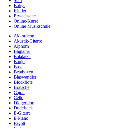
Start
Babys
Kinder
Erwachsene
Online-Kurse
Online-Musikschule
Akkordeon
Akustik-Gitarre
Alphorn
Baglama
Balalaika
Banjo
Bass
Beatboxen
Blaswandler
Blockflöte
Bratsche
Cajon
Cello
Didgeridoo
Dudelsack
E-Gitarre
E-Piano
Fagott