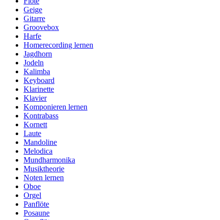
Flöte
Geige
Gitarre
Groovebox
Harfe
Homerecording lernen
Jagdhorn
Jodeln
Kalimba
Keyboard
Klarinette
Klavier
Komponieren lernen
Kontrabass
Kornett
Laute
Mandoline
Melodica
Mundharmonika
Musiktheorie
Noten lernen
Oboe
Orgel
Panflöte
Posaune