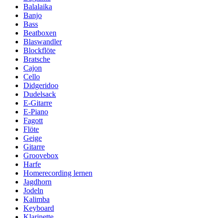
Balalaika
Banjo
Bass
Beatboxen
Blaswandler
Blockflöte
Bratsche
Cajon
Cello
Didgeridoo
Dudelsack
E-Gitarre
E-Piano
Fagott
Flöte
Geige
Gitarre
Groovebox
Harfe
Homerecording lernen
Jagdhorn
Jodeln
Kalimba
Keyboard
Klarinette