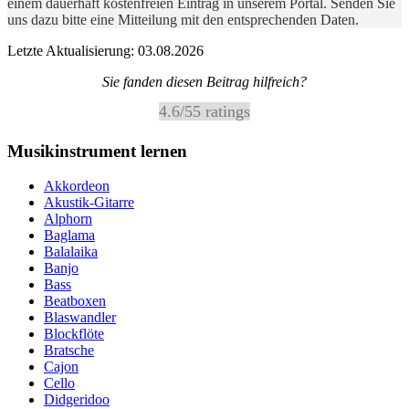
einem dauerhaft kostenfreien Eintrag in unserem Portal. Senden Sie
uns dazu bitte eine Mitteilung mit den entsprechenden Daten.
Letzte Aktualisierung: 03.08.2026
Sie fanden diesen Beitrag hilfreich?
4.6
/
5
5
ratings
Musikinstrument lernen
Akkordeon
Akustik-Gitarre
Alphorn
Baglama
Balalaika
Banjo
Bass
Beatboxen
Blaswandler
Blockflöte
Bratsche
Cajon
Cello
Didgeridoo