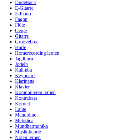
Dudelsack
E-Gitarre
E-Piano
Fagott
Flöte
Geige
Gitarre
Groovebox
Harfe
Homerecording lernen
Jagdhorn
Jodeln
Kalimba
Keyboard
Klarinette
Klavier
Komponieren lernen
Kontrabass
Kornett
Laute
Mandoline
Melodica
Mundharmonika
Musiktheorie
Noten lernen