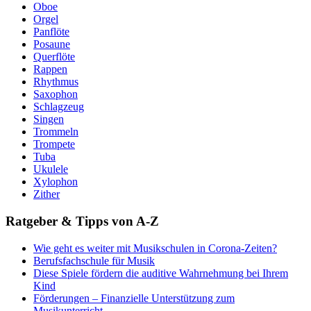
Oboe
Orgel
Panflöte
Posaune
Querflöte
Rappen
Rhythmus
Saxophon
Schlagzeug
Singen
Trommeln
Trompete
Tuba
Ukulele
Xylophon
Zither
Ratgeber & Tipps von A-Z
Wie geht es weiter mit Musikschulen in Corona-Zeiten?
Berufsfachschule für Musik
Diese Spiele fördern die auditive Wahrnehmung bei Ihrem
Kind
Förderungen – Finanzielle Unterstützung zum
Musikunterricht