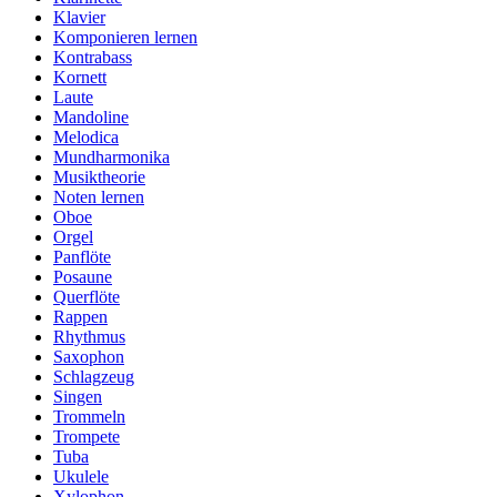
Klavier
Komponieren lernen
Kontrabass
Kornett
Laute
Mandoline
Melodica
Mundharmonika
Musiktheorie
Noten lernen
Oboe
Orgel
Panflöte
Posaune
Querflöte
Rappen
Rhythmus
Saxophon
Schlagzeug
Singen
Trommeln
Trompete
Tuba
Ukulele
Xylophon