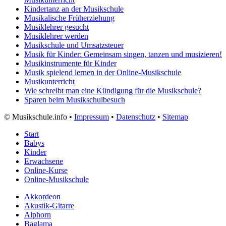
Kindertanz an der Musikschule
Musikalische Früherziehung
Musiklehrer gesucht
Musiklehrer werden
Musikschule und Umsatzsteuer
Musik für Kinder: Gemeinsam singen, tanzen und musizieren!
Musikinstrumente für Kinder
Musik spielend lernen in der Online-Musikschule
Musikunterricht
Wie schreibt man eine Kündigung für die Musikschule?
Sparen beim Musikschulbesuch
©
Musikschule.info •
Impressum
•
Datenschutz
•
Sitemap
Start
Babys
Kinder
Erwachsene
Online-Kurse
Online-Musikschule
Akkordeon
Akustik-Gitarre
Alphorn
Baglama