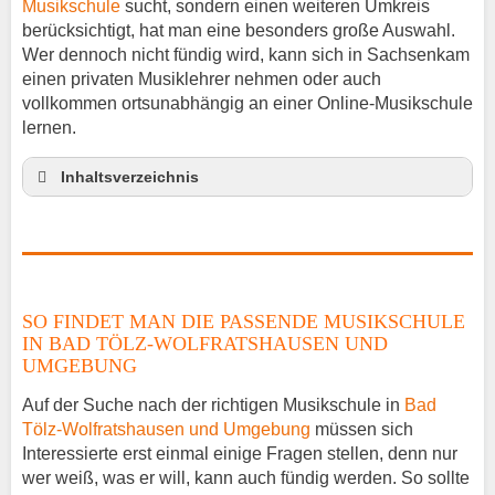
Musikschule
sucht, sondern einen weiteren Umkreis
berücksichtigt, hat man eine besonders große Auswahl.
Wer dennoch nicht fündig wird, kann sich in Sachsenkam
einen privaten Musiklehrer nehmen oder auch
vollkommen ortsunabhängig an einer Online-Musikschule
lernen.
Inhaltsverzeichnis
So findet man die passende Musikschule in Bad
Tölz-Wolfratshausen und Umgebung
Musikinstrumente lernen
Klavierunterricht Sachsenkam
SO FINDET MAN DIE PASSENDE MUSIKSCHULE
Gitarrenunterricht Sachsenkam
IN BAD TÖLZ-WOLFRATSHAUSEN UND
Musiklehrer Stellenangebote – Sachsenkam
UMGEBUNG
Auf der Suche nach der richtigen Musikschule in
Bad
Tölz-Wolfratshausen und Umgebung
müssen sich
Interessierte erst einmal einige Fragen stellen, denn nur
wer weiß, was er will, kann auch fündig werden. So sollte