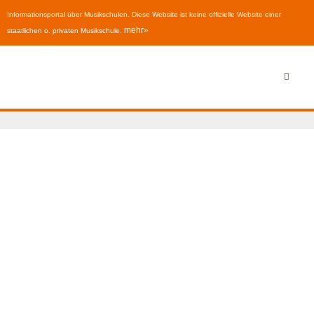
Informationsportal über Musikschulen. Diese Website ist keine offizielle Website einer
mehr»
staatlichen o. privaten Musikschule.